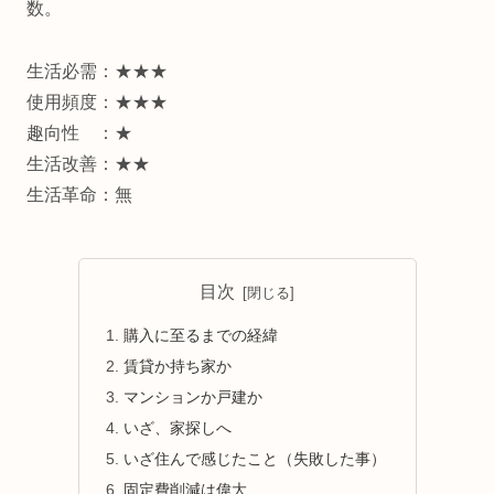
数。
生活必需：★★★
使用頻度：★★★
趣向性 ：★
生活改善：★★
生活革命：無
目次
購入に至るまでの経緯
賃貸か持ち家か
マンションか戸建か
いざ、家探しへ
いざ住んで感じたこと（失敗した事）
固定費削減は偉大